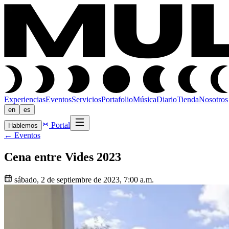
Experiencias
Eventos
Servicios
Portafolio
Música
Diario
Tienda
Nosotros
en
es
Portal
Hablemos
←
Eventos
Cena entre Vides 2023
sábado, 2 de septiembre de 2023, 7:00 a.m.