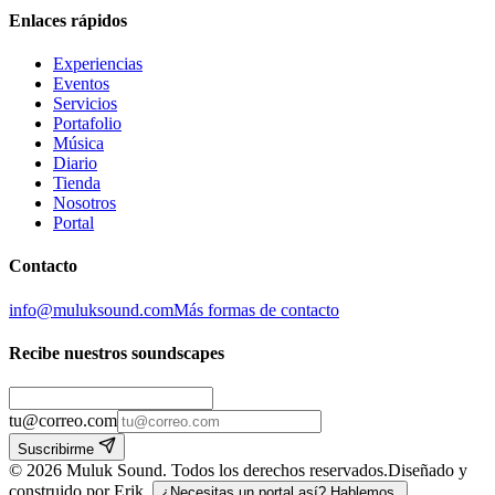
Enlaces rápidos
Experiencias
Eventos
Servicios
Portafolio
Música
Diario
Tienda
Nosotros
Portal
Contacto
info@muluksound.com
Más formas de contacto
Recibe nuestros soundscapes
tu@correo.com
Suscribirme
©
2026
Muluk Sound
.
Todos los derechos reservados.
Diseñado y
construido por Erik.
¿Necesitas un portal así? Hablemos.