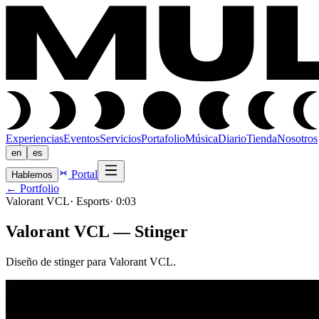
Experiencias
Eventos
Servicios
Portafolio
Música
Diario
Tienda
Nosotros
en
es
Portal
Hablemos
← Portfolio
Valorant VCL
·
Esports
·
0:03
Valorant VCL — Stinger
Diseño de stinger para Valorant VCL.