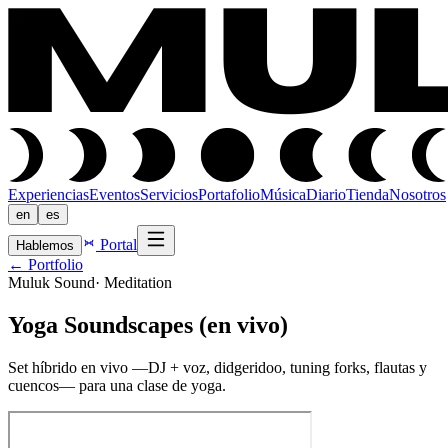
Experiencias
Eventos
Servicios
Portafolio
Música
Diario
Tienda
Nosotros
en
es
Portal
Hablemos
← Portfolio
Muluk Sound
·
Meditation
Yoga Soundscapes (en vivo)
Set híbrido en vivo —DJ + voz, didgeridoo, tuning forks, flautas y
cuencos— para una clase de yoga.