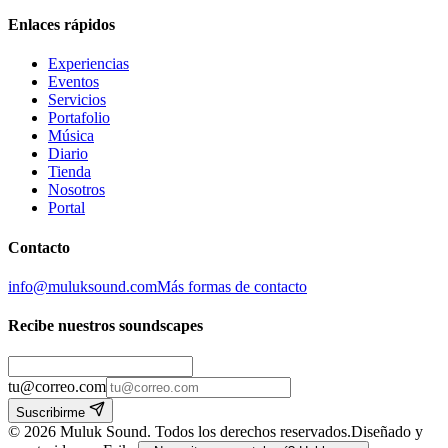
Enlaces rápidos
Experiencias
Eventos
Servicios
Portafolio
Música
Diario
Tienda
Nosotros
Portal
Contacto
info@muluksound.com
Más formas de contacto
Recibe nuestros soundscapes
tu@correo.com
Suscribirme
©
2026
Muluk Sound
.
Todos los derechos reservados.
Diseñado y