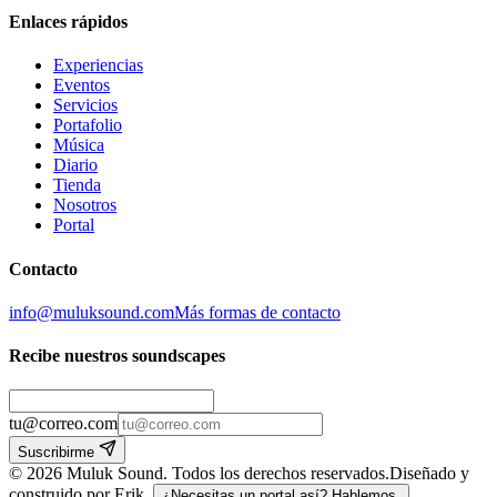
Enlaces rápidos
Experiencias
Eventos
Servicios
Portafolio
Música
Diario
Tienda
Nosotros
Portal
Contacto
info@muluksound.com
Más formas de contacto
Recibe nuestros soundscapes
tu@correo.com
Suscribirme
©
2026
Muluk Sound
.
Todos los derechos reservados.
Diseñado y
construido por Erik.
¿Necesitas un portal así? Hablemos.