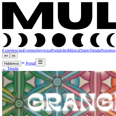
Experiencias
Eventos
Servicios
Portafolio
Música
Diario
Tienda
Nosotros
en
es
Portal
Hablemos
←
Tienda